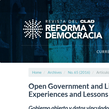
Main
Navigation
Main
Content
Sidebar
CURR
Home
Archives
No. 65 (2016)
Artícul
Open Government and Li
Experiences and Lessons
Gobierno abierto y datos vinculados