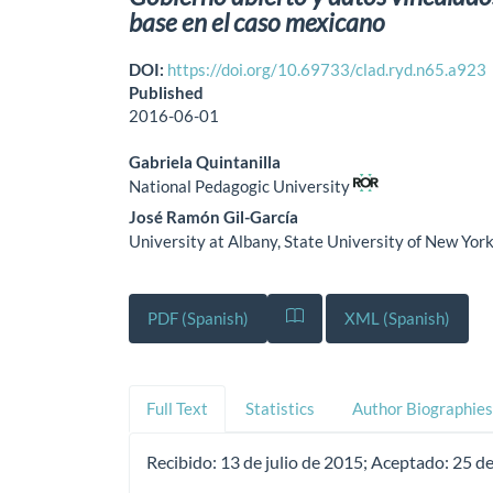
base en el caso mexicano
DOI:
https://doi.org/10.69733/clad.ryd.n65.a923
Published
2016-06-01
Gabriela Quintanilla
National Pedagogic University
José Ramón Gil-García
University at Albany, State University of New Yor
PDF (Spanish)
XML (Spanish)
Full Text
Statistics
Author Biographies
Recibido:
13 de julio de 2015;
Aceptado:
25 d