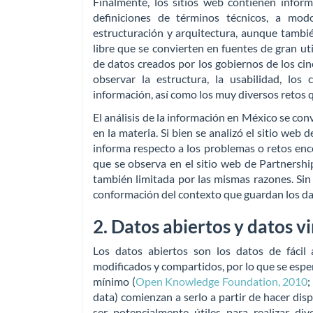
Finalmente, los sitios web contienen infor
definiciones de términos técnicos, a mo
estructuración y arquitectura, aunque tambi
libre que se convierten en fuentes de gran uti
de datos creados por los gobiernos de los cin
observar la estructura, la usabilidad, lo
información, así como los muy diversos retos 
El análisis de la información en México se co
en la materia. Si bien se analizó el sitio web
informa respecto a los problemas o retos en
que se observa en el sitio web de Partners
también limitada por las mismas razones. Sin
conformación del contexto que guardan los dat
2. Datos abiertos y datos v
Los datos abiertos son los datos de fácil
modificados y compartidos, por lo que se espe
mínimo (
Open Knowledge Foundation, 2010
;
data) comienzan a serlo a partir de hacer dis
ser potencialmente útiles para realizar div