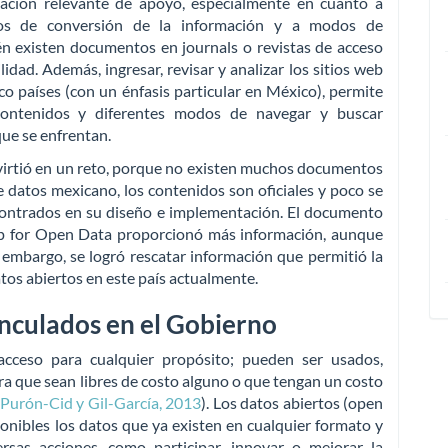
mación relevante de apoyo, especialmente en cuanto a
dos de conversión de la información y a modos de
én existen documentos en journals o revistas de acceso
lidad. Además, ingresar, revisar y analizar los sitios web
co países (con un énfasis particular en México), permite
s contenidos y diferentes modos de navegar y buscar
que se enfrentan.
nvirtió en un reto, porque no existen muchos documentos
 de datos mexicano, los contenidos son oficiales y poco se
contrados en su diseño e implementación. El documento
hip for Open Data proporcionó más información, aunque
 embargo, se logró rescatar información que permitió la
os abiertos en este país actualmente.
inculados en el Gobierno
 acceso para cualquier propósito; pueden ser usados,
ra que sean libres de costo alguno o que tengan un costo
Purón-Cid y Gil-García, 2013
). Los datos abiertos (open
ponibles los datos que ya existen en cualquier formato y
ersas acciones, como participar, innovar o mejorar la