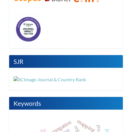
SJR
Keywords
mapping