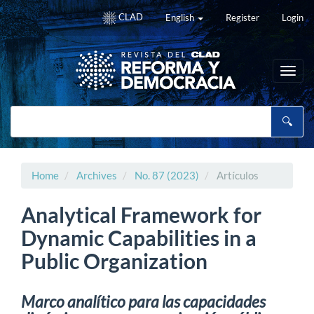
Main
CLAD
English
Register
Login
Navigation
Main
Content
Sidebar
Toggl
navig
Home
Archives
No. 87 (2023)
Artículos
Analytical Framework for
Dynamic Capabilities in a
Public Organization
Marco analítico para las capacidades