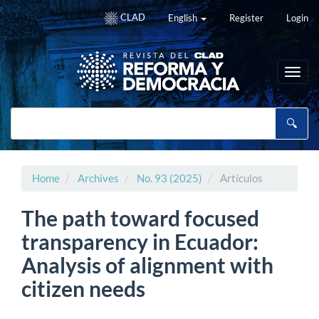
Main
CLAD
English
Register
Login
Navigation
Main
Content
Sidebar
Toggl
navig
Home
Archives
No. 93 (2025)
Artículos
The path toward focused
transparency in Ecuador:
Analysis of alignment with
citizen needs