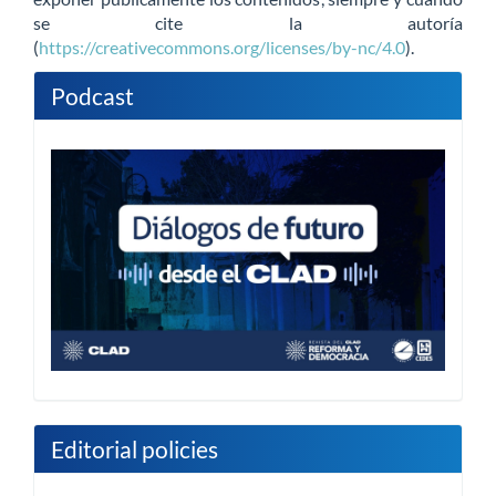
se cite la autoría
(
https://creativecommons.org/licenses/by-nc/4.0
).
Podcast
Editorial policies