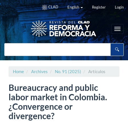
Main
CLAD
English
Register
Login
Navigation
Main
Content
Sidebar
Toggl
navig
Home
Archives
No. 91 (2025)
Artículos
Bureaucracy and public
labor market in Colombia.
¿Convergence or
divergence?