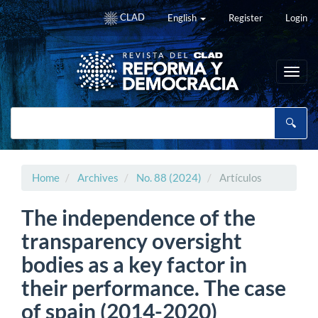
Main
CLAD
English
Register
Login
Navigation
Main
Content
Sidebar
Toggl
navig
Home
Archives
No. 88 (2024)
Artículos
The independence of the
transparency oversight
bodies as a key factor in
their performance. The case
of spain (2014-2020)