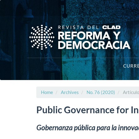
Main
Navigation
Main
Content
Sidebar
CURR
Home
Archives
No. 76 (2020)
Artícul
Public Governance for I
Gobernanza pública para la innova