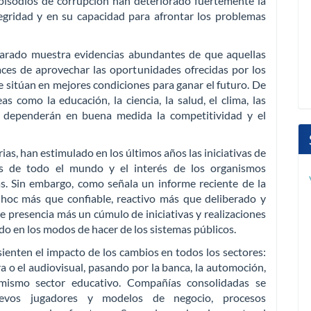
pisodios de corrupción han deteriorado fuertemente la
tegridad y en su capacidad para afrontar los problemas
mparado muestra evidencias abundantes de que aquellas
ces de aprovechar las oportunidades ofrecidas por los
 sitúan en mejores condiciones para ganar el futuro. De
s como la educación, la ciencia, la salud, el clima, las
co, dependerán en buena medida la competitividad y el
ias, han estimulado en los últimos años las iniciativas de
as de todo el mundo y el interés de los organismos
as. Sin embargo, como señala un informe reciente de la
hoc más que confiable, reactivo más que deliberado y
se presencia más un cúmulo de iniciativas y realizaciones
o en los modos de hacer de los sistemas públicos.
ienten el impacto de los cambios en todos los sectores:
a o el audiovisual, pasando por la banca, la automoción,
l mismo sector educativo. Compañías consolidadas se
uevos jugadores y modelos de negocio, procesos