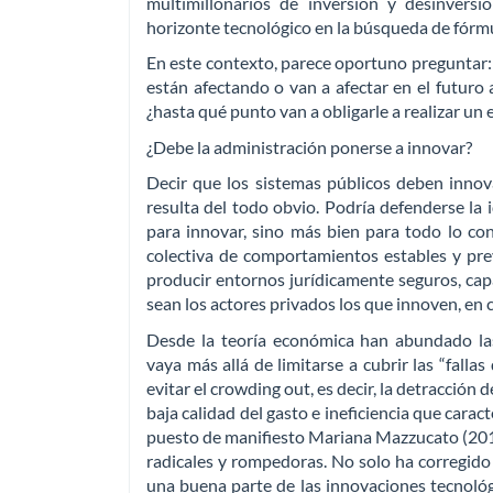
multimillonarios de inversión y desinversi
horizonte tecnológico en la búsqueda de fórmu
En este contexto, parece oportuno preguntar:
están afectando o van a afectar en el futuro 
¿hasta qué punto van a obligarle a realizar un
¿Debe la administración ponerse a innovar?
Decir que los sistemas públicos deben innov
resulta del todo obvio. Podría defenderse la
para innovar, sino más bien para todo lo cont
colectiva de comportamientos estables y previ
producir entornos jurídicamente seguros, capa
sean los actores privados los que innoven, en
Desde la teoría económica han abundado la
vaya más allá de limitarse a cubrir las “falla
evitar el crowding out, es decir, la detracción 
baja calidad del gasto e ineficiencia que carac
puesto de manifiesto Mariana Mazzucato (2014)
radicales y rompedoras. No solo ha corregido 
una buena parte de las innovaciones tecnológ