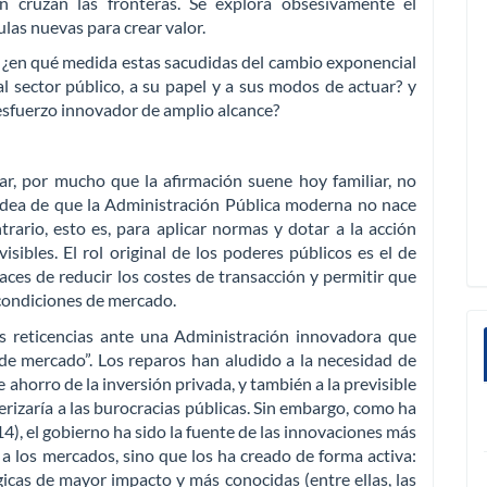
ón cruzan las fronteras. Se explora obsesivamente el
las nuevas para crear valor.
 ¿en qué medida estas sacudidas del cambio exponencial
al sector público, a su papel y a sus modos de actuar? y
 esfuerzo innovador de amplio alcance?
ar, por mucho que la afirmación suene hoy familiar, no
 idea de que la Administración Pública moderna no nace
rario, esto es, para aplicar normas y dotar a la acción
sibles. El rol original de los poderes públicos es el de
ces de reducir los costes de transacción y permitir que
 condiciones de mercado.
s reticencias ante una Administración innovadora que
s de mercado”. Los reparos han aludido a la necesidad de
de ahorro de la inversión privada, y también a la previsible
terizaría a las burocracias públicas. Sin embargo, como ha
, el gobierno ha sido la fuente de las innovaciones más
a los mercados, sino que los ha creado de forma activa:
icas de mayor impacto y más conocidas (entre ellas, las