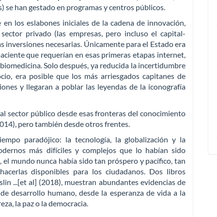
) se han gestado en programas y centros públicos.
e en los eslabones iniciales de la cadena de innovación,
sector privado (las empresas, pero incluso el capital-
las inversiones necesarias. Únicamente para el Estado era
paciente que requerían en esas primeras etapas internet,
biomedicina. Solo después, ya reducida la incertidumbre
ocio, era posible que los más arriesgados capitanes de
iones y llegaran a poblar las leyendas de la iconografía
 al sector público desde esas fronteras del conocimiento
014), pero también desde otros frentes.
mpo paradójico: la tecnología, la globalización y la
odernos más difíciles y complejos que lo habían sido
 el mundo nunca había sido tan próspero y pacífico, tan
hacerlas disponibles para los ciudadanos. Dos libros
lin ...[et al] (2018), muestran abundantes evidencias de
 de desarrollo humano, desde la esperanza de vida a la
eza, la paz o la democracia.