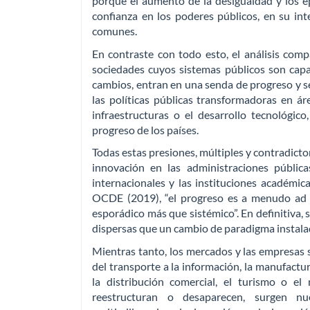
porque el aumento de la desigualdad y los e
confianza en los poderes públicos, en su in
comunes.
En contraste con todo esto, el análisis co
sociedades cuyos sistemas públicos son capa
cambios, entran en una senda de progreso y se
las políticas públicas transformadoras en área
infraestructuras o el desarrollo tecnológi
progreso de los países.
Todas estas presiones, múltiples y contradictor
innovación en las administraciones públic
internacionales y las instituciones académic
OCDE (2019), “el progreso es a menudo ad 
esporádico más que sistémico”. En definitiva, 
dispersas que un cambio de paradigma instalad
Mientras tanto, los mercados y las empresas s
del transporte a la información, la manufactur
la distribución comercial, el turismo o e
reestructuran o desaparecen, surgen n