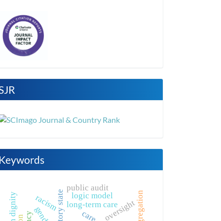
SJR
Keywords
public audit
regulatory state
logic model
human dignity
racism
oversight
long-term care
care