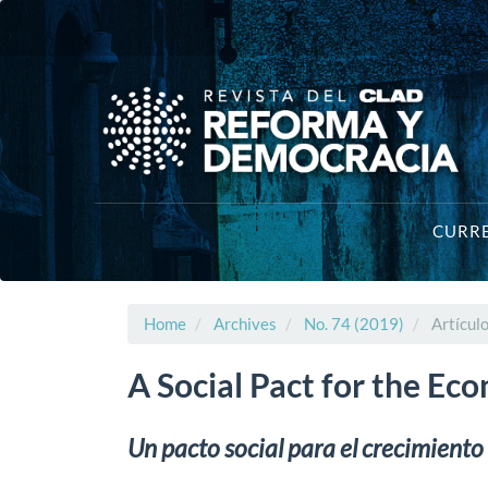
Main
Navigation
Main
Content
Sidebar
CURR
Home
Archives
No. 74 (2019)
Artícul
A Social Pact for the Ec
Un pacto social para el crecimient