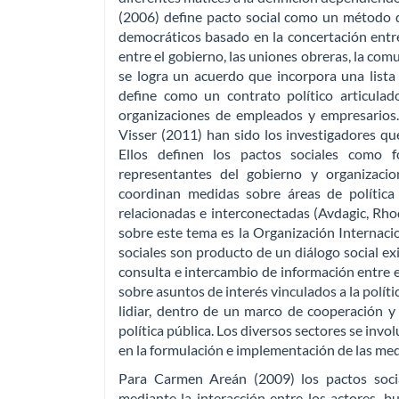
(2006) define pacto social como un método d
democráticos basado en la concertación entre
entre el gobierno, las uniones obreras, la com
se logra un acuerdo que incorpora una lista
define como un contrato político articulad
organizaciones de empleados y empresarios.
Visser (2011) han sido los investigadores qu
Ellos definen los pactos sociales como 
representantes del gobierno y organizacio
coordinan medidas sobre áreas de política
relacionadas e interconectadas (Avdagic, Rho
sobre este tema es la Organización Internacio
sociales son producto de un diálogo social exit
consulta e intercambio de información entre e
sobre asuntos de interés vinculados a la políti
lidiar, dentro de un marco de cooperación y 
política pública. Los diversos sectores se invo
en la formulación e implementación de las me
Para Carmen Areán (2009) los pactos socia
mediante la interacción entre los actores, 