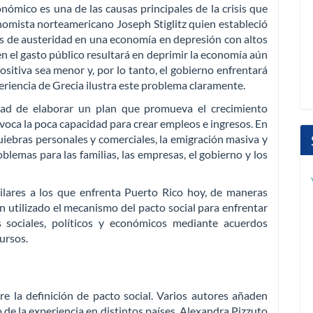
nómico es una de las causas principales de la crisis que
nomista norteamericano Joseph Stiglitz quien estableció
as de austeridad en una economía en depresión con altos
en el gasto público resultará en deprimir la economía aún
sitiva sea menor y, por lo tanto, el gobierno enfrentará
eriencia de Grecia ilustra este problema claramente.
dad de elaborar un plan que promueva el crecimiento
voca la poca capacidad para crear empleos e ingresos. En
uiebras personales y comerciales, la emigración masiva y
blemas para las familias, las empresas, el gobierno y los
ilares a los que enfrenta Puerto Rico hoy, de maneras
an utilizado el mecanismo del pacto social para enfrentar
sociales, políticos y económicos mediante acuerdos
ursos.
re la definición de pacto social. Varios autores añaden
 de la experiencia en distintos países. Alexandra Pizzuto