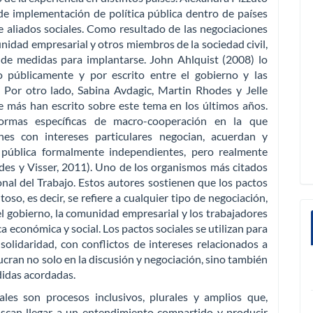
e implementación de política pública dentro de países
 aliados sociales. Como resultado de las negociaciones
unidad empresarial y otros miembros de la sociedad civil,
 de medidas para implantarse. John Ahlquist (2008) lo
o públicamente y por escrito entre el gobierno y las
 Por otro lado, Sabina Avdagic, Martin Rhodes y Jelle
e más han escrito sobre este tema en los últimos años.
formas específicas de macro-cooperación en la que
nes con intereses particulares negocian, acuerdan y
 pública formalmente independientes, pero realmente
des y Visser, 2011). Uno de los organismos más citados
nal del Trabajo. Estos autores sostienen que los pactos
oso, es decir, se refiere a cualquier tipo de negociación,
l gobierno, la comunidad empresarial y los trabajadores
ca económica y social. Los pactos sociales se utilizan para
solidaridad, con conflictos de intereses relacionados a
lucran no solo en la discusión y negociación, sino también
didas acordadas.
les son procesos inclusivos, plurales y amplios que,
buscan llegar a un entendimiento compartido y producir