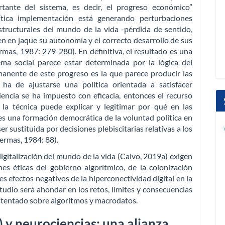
ante del sistema, es decir, el progreso económico”
tica implementación está generando perturbaciones
tructurales del mundo de la vida -pérdida de sentido,
n en jaque su autonomía y el correcto desarrollo de sus
mas, 1987: 279-280). En definitiva, el resultado es una
ema social parece estar determinada por la lógica del
nmanente de este progreso es la que parece producir las
 ha de ajustarse una política orientada a satisfacer
encia se ha impuesto con eficacia, entonces el recurso
 la técnica puede explicar y legitimar por qué en las
s una formación democrática de la voluntad política en
er sustituida por decisiones plebiscitarias relativas a los
ermas, 1984: 88).
igitalización del mundo de la vida (Calvo, 2019a) exigen
es éticas del gobierno algorítmico, de la colonización
es efectos negativos de la hiperconectividad digital en la
tudio será ahondar en los retos, límites y consecuencias
ustentado sobre algoritmos y macrodatos.
T) y neurociencias: una alianza