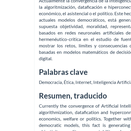
Actualmente la convergencia de la Inteligencia 
la algoritmización, dataficación e hipercon
económico, el asistencial o el político. Este he
actuales modelos democráticos, está gene
supuesta objetividad, moralidad, represen
basados en redes neuronales artificiales d
hermenéutico-crítica en el estudio de fuent
mostrar los retos, límites y consecuencias
basadas en modelos matemáticos de decisión
digital.
Palabras clave
Democracia
,
Ética
,
Internet
,
Inteligencia Artifici
Resumen, traducido
Currently the convergence of Artificial Intel
algorithmization, datafication and hyperconn
economics, welfare or politics. Together wit
democratic models, this fact is generati