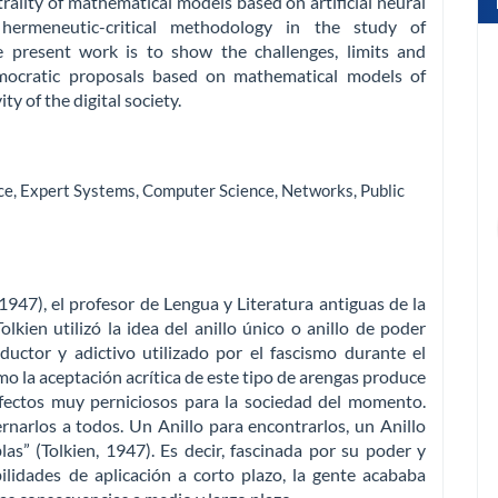
utrality of mathematical models based on artificial neural
hermeneutic-critical methodology in the study of
he present work is to show the challenges, limits and
mocratic proposals based on mathematical models of
y of the digital society.
ce
,
Expert Systems
,
Computer Science
,
Networks
,
Public
1947), el profesor de Lengua y Literatura antiguas de la
kien utilizó la idea del anillo único o anillo de poder
uctor y adictivo utilizado por el fascismo durante el
mo la aceptación acrítica de este tipo de arengas produce
efectos muy perniciosos para la sociedad del momento.
narlos a todos. Un Anillo para encontrarlos, un Anillo
las” (Tolkien, 1947). Es decir, fascinada por su poder y
lidades de aplicación a corto plazo, la gente acababa