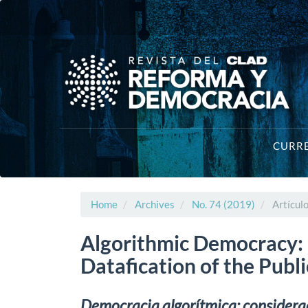
Main
Navigation
Main
Content
Sidebar
CURR
Home
Archives
No. 74 (2019)
Artícul
Algorithmic Democracy: 
Datafication of the Publ
Democracia algorítmica: consideraci