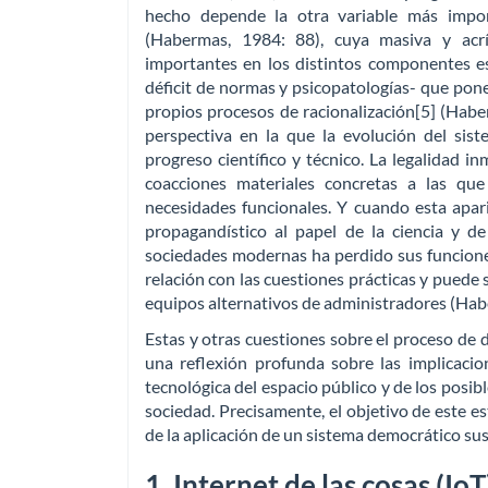
hecho depende la otra variable más import
(Habermas, 1984: 88), cuya masiva y acrí
importantes en los distintos componentes es
déficit de normas y psicopatologías- que pone
propios procesos de racionalización[5] (Haber
perspectiva en la que la evolución del sist
progreso científico y técnico. La legalidad i
coacciones materiales concretas a las que
necesidades funcionales. Y cuando esta apari
propagandístico al papel de la ciencia y de
sociedades modernas ha perdido sus funcione
relación con las cuestiones prácticas y puede s
equipos alternativos de administradores (Hab
Estas y otras cuestiones sobre el proceso de d
una reflexión profunda sobre las implicacion
tecnológica del espacio público y de los posibl
sociedad. Precisamente, el objetivo de este es
de la aplicación de un sistema democrático s
1. Internet de las cosas (Io