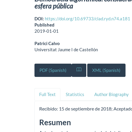
esfera pública
DOI:
https://doi.org/10.69733/clad.ryd.n74.a181
Published
2019-01-01
Patrici Calvo
Universitat Jaume I de Castellón
PDF (Spanish)
XML (Spanish)
Full Text
Statistics
Author Biography
Recibido:
15 de septiembre de 2018;
Aceptad
Resumen