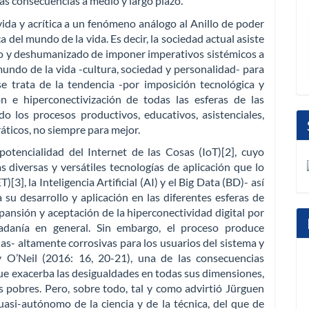
sas consecuencias a medio y largo plazo.
ida y acrítica a un fenómeno análogo al Anillo de poder
a del mundo de la vida. Es decir, la sociedad actual asiste
do y deshumanizado de imponer imperativos sistémicos a
undo de la vida -cultura, sociedad y personalidad- para
se trata de la tendencia -por imposición tecnológica y
ón e hiperconectivización de todas las esferas de las
 los procesos productivos, educativos, asistenciales,
áticos, no siempre para mejor.
potencialidad del Internet de las Cosas (IoT)[2], cuyo
s diversas y versátiles tecnologías de aplicación que lo
[3], la Inteligencia Artificial (AI) y el Big Data (BD)- así
u desarrollo y aplicación en las diferentes esferas de
ansión y aceptación de la hiperconectividad digital por
adanía en general. Sin embargo, el proceso produce
s- altamente corrosivas para los usuarios del sistema y
 O’Neil (2016: 16, 20-21), una de las consecuencias
e exacerba las desigualdades en todas sus dimensiones,
os pobres. Pero, sobre todo, tal y como advirtió Jürguen
asi-autónomo de la ciencia y de la técnica, del que de