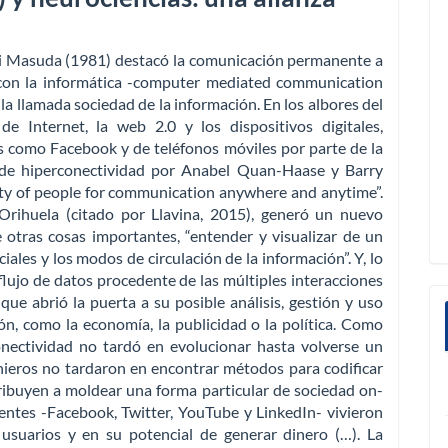
eji Masuda (1981) destacó la comunicación permanente a
 con la informática -computer mediated communication
a llamada sociedad de la información. En los albores del
de Internet, la web 2.0 y los dispositivos digitales,
s como Facebook y de teléfonos móviles por parte de la
 de hiperconectividad por Anabel Quan-Haase y Barry
ity of people for communication anywhere and anytime”.
Orihuela (citado por Llavina, 2015), generó un nuevo
 otras cosas importantes, “entender y visualizar de un
les y los modos de circulación de la información”. Y, lo
lujo de datos procedente de las múltiples interacciones
que abrió la puerta a su posible análisis, gestión y uso
ón, como la economía, la publicidad o la política. Como
onectividad no tardó en evolucionar hasta volverse un
enieros no tardaron en encontrar métodos para codificar
ribuyen a moldear una forma particular de sociedad on-
yentes -Facebook, Twitter, YouTube y LinkedIn- vivieron
usuarios y en su potencial de generar dinero (…). La