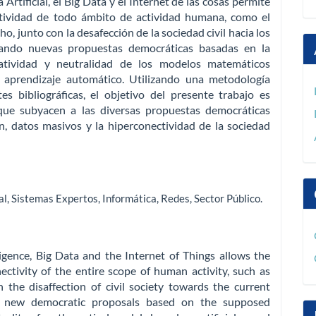
Artificial, el Big Data y el Internet de las cosas permite
ectividad de todo ámbito de actividad humana, como el
cho, junto con la desafección de la sociedad civil hacia los
rando nuevas propuestas democráticas basadas en la
tatividad y neutralidad de los modelos matemáticos
e aprendizaje automático. Utilizando una metodología
es bibliográficas, el objetivo del presente trabajo es
 que subyacen a las diversas propuestas democráticas
, datos masivos y la hiperconectividad de la sociedad
al
,
Sistemas Expertos
,
Informática
,
Redes
,
Sector Público
.
ligence, Big Data and the Internet of Things allows the
ectivity of the entire scope of human activity, such as
h the disaffection of civil society towards the current
ng new democratic proposals based on the supposed