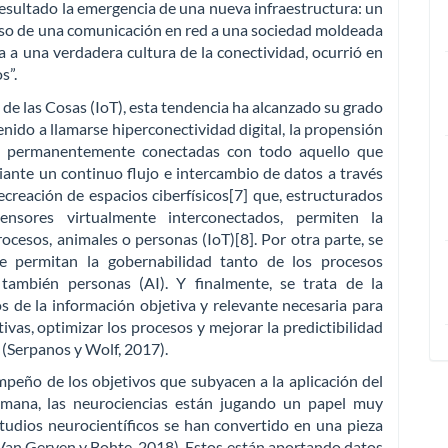
esultado la emergencia de una nueva infraestructura: un
aso de una comunicación en red a una sociedad moldeada
a a una verdadera cultura de la conectividad, ocurrió en
s”.
t de las Cosas (IoT), esta tendencia ha alcanzado su grado
nido a llamarse hiperconectividad digital, la propensión
se permanentemente conectadas con todo aquello que
ante un continuo flujo e intercambio de datos a través
recreación de espacios ciberfísicos[7] que, estructurados
ensores virtualmente interconectados, permiten la
rocesos, animales o personas (IoT)[8]. Por otra parte, se
e permitan la gobernabilidad tanto de los procesos
también personas (AI). Y finalmente, se trata de la
s de la información objetiva y relevante necesaria para
vas, optimizar los procesos y mejorar la predictibilidad
(Serpanos y Wolf, 2017).
mpeño de los objetivos que subyacen a la aplicación del
humana, las neurociencias están jugando un papel muy
studios neurocientíficos se han convertido en una pieza
; Van Gerven y Bohte, 2018). Estos están aportando datos