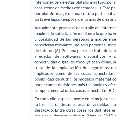
interconexión de estas plataformas tuvo por r
ecosistema de medios conectados (…). Este p
por plataformas, y de una cultura participativ
un breve lapso temporal de no más de diez año
Actualmente, gracias al desarrollo del Interne
máximo de sofisticación mediante lo que ha ve
y posibilidad de las personas a mantener
consideran relevante -no solo personas- medi
de Internet[6]. Por una parte, se trata de la 
alrededor de softwares, dispositivos y s
conectividad digital de todo, ya sean cosas, p
trata de la implantación de algoritmos qu
implicados como de las cosas conectadas, 
posibilidad de nutrir los modelos matemático
poder tomar decisiones más racionales y efecti
comportamental de las cosas conectadas (BD) 
En todo ello, especialmente en el mejor dese
IoT en las distintas esferas de actividad 
destacado. Entre otras cosas, los distintos e
clave en el desarrollo de la AI (Nguyen, 2017