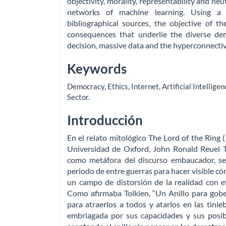
objectivity, morality, representability and ne
networks of machine learning. Using a 
bibliographical sources, the objective of t
consequences that underlie the diverse de
decision, massive data and the hyperconnectivit
Keywords
Democracy
,
Ethics
,
Internet
,
Artificial Intelligen
Sector
.
Introducción
En el relato mitológico The Lord of the Ring (
Universidad de Oxford, John Ronald Reuel Tol
como metáfora del discurso embaucador, sed
periodo de entre guerras para hacer visible có
un campo de distorsión de la realidad con 
Como afirmaba Tolkien, “Un Anillo para gober
para atraerlos a todos y atarlos en las tinieb
embriagada por sus capacidades y sus posibi