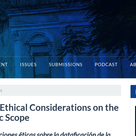
ENT
ISSUES
SUBMISSIONS
PODCAST
A
os
Ethical Considerations on the
ic Scope
ones éticas sobre la dataficación de la