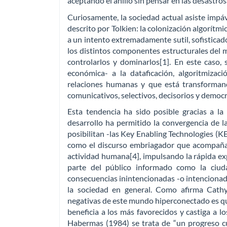
aceptando el anillo sin pensar en las desastro
Curiosamente, la sociedad actual asiste impáv
descrito por Tolkien: la colonización algorítmic
a un intento extremadamente sutil, sofistica
los distintos componentes estructurales del m
controlarlos y dominarlos[1]. En este caso, 
económica- a la dataficación, algoritmizaci
relaciones humanas y que está transformando
comunicativos, selectivos, decisorios y democr
Esta tendencia ha sido posible gracias a la 
desarrollo ha permitido la convergencia de la
posibilitan -las Key Enabling Technologies (KET)
como el discurso embriagador que acompaña s
actividad humana[4], impulsando la rápida exp
parte del público informado como la ciud
consecuencias inintencionadas -o intencionada
la sociedad en general. Como afirma Cathy
negativas de este mundo hiperconectado es qu
beneficia a los más favorecidos y castiga a l
Habermas (1984) se trata de “un progreso cu