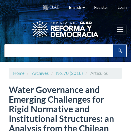
Main
CLAD
English
Register
Login
Navigation
Main
Content
Sidebar
Toggl
navig
Home
Archives
No. 70 (2018)
Artículos
Water Governance and
Emerging Challenges for
Rigid Normative and
Institutional Structures: an
Analysis from the Chilean