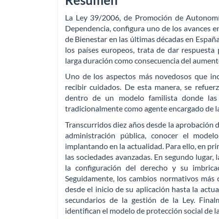
Resumen
La Ley 39/2006, de Promoción de Autonomía
Dependencia, configura uno de los avances en 
de Bienestar en las últimas décadas en España
los países europeos, trata de dar respuest
larga duración como consecuencia del aumento 
Uno de los aspectos más novedosos que inco
recibir cuidados. De esta manera, se refuer
dentro de un modelo familista donde las 
tradicionalmente como agente encargado de la
Transcurridos diez años desde la aprobación de l
administración pública, conocer el model
implantando en la actualidad. Para ello, en pr
las sociedades avanzadas. En segundo lugar, l
la configuración del derecho y su imbrica
Seguidamente, los cambios normativos más d
desde el inicio de su aplicación hasta la actua
secundarios de la gestión de la Ley. Final
identifican el modelo de protección social de 