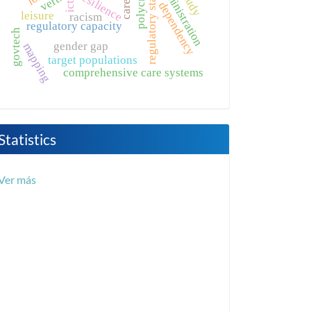
polycrisis
regulatory state
resilience
care
dependency
ict
leisure
racism
regulatory capacity
govtech
gender gap
mapping
target populations
comprehensive care systems
Statistics
Ver más