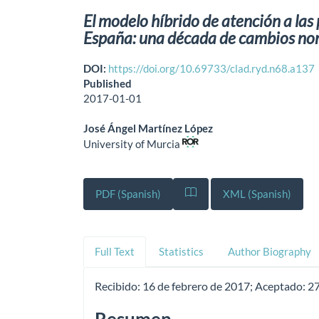
El modelo híbrido de atención a las
España: una década de cambios nor
DOI:
https://doi.org/10.69733/clad.ryd.n68.a137
Published
2017-01-01
José Ángel Martínez López
University of Murcia
PDF (Spanish)
XML (Spanish)
Full Text
Statistics
Author Biography
Recibido:
16 de febrero de 2017;
Aceptado:
27