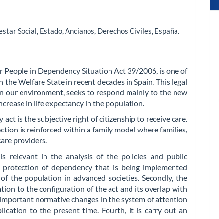
estar Social
,
Estado
,
Ancianos
,
Derechos Civiles
,
España
.
 People in Dependency Situation Act 39/2006, is one of
in the Welfare State in recent decades in Spain. This legal
 in our environment, seeks to respond mainly to the new
ncrease in life expectancy in the population.
ct is the subjective right of citizenship to receive care.
tection is reinforced within a family model where families,
care providers.
is relevant in the analysis of the policies and public
l protection of dependency that is being implemented
of the population in advanced societies. Secondly, the
ation to the configuration of the act and its overlap with
t important normative changes in the system of attention
ication to the present time. Fourth, it is carry out an