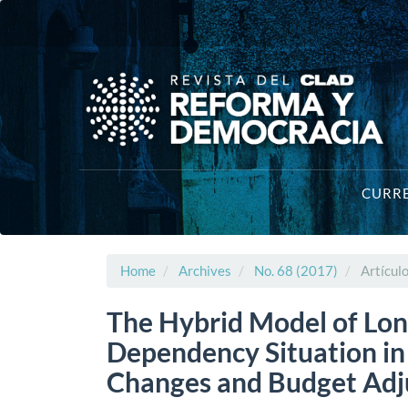
Main
Navigation
Main
Content
Sidebar
CURR
Home
Archives
No. 68 (2017)
Artícul
The Hybrid Model of Lon
Dependency Situation in 
Changes and Budget Ad