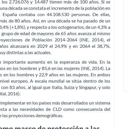
a los 2.726.076 y 14.487 tienen más de 100 años. Si se
una década se constata el incremento de la población en
 España contaba con 44.108.530 personas. De ellas,
más de 80 años. Así, en una década se ha pasado de un
4% (+1,8%), y respecto a los octogenarios, de un 4,3% a
 el grupo de edad de mayores de 65 años avanza al mismo
royecciones de Población 2014-2064 (INE, 2014), el
años alcanzará en 2029 el 24,9% y en 2064 el 38,7%,
 distintas a las actuales.
 importante aumento en la esperanza de vida. En la
ños en los hombres y 85,6 en las mujeres (INE, 2014). La
os en los hombres y 22,9 años en las mujeres. En ambos
nivel europeo. A escala mundial se sitúa dentro de los
on 83 años, al igual que Italia, Suiza y Singapur, y solo
al, 2016).
e implementar en los países más desarrollados un sistema
esta a las necesidades de CLD como consecuencia del
e las proyecciones demográficas.
omo marco de protección a las