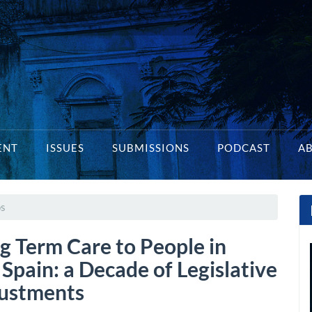
ENT
ISSUES
SUBMISSIONS
PODCAST
A
os
g Term Care to People in
Spain: a Decade of Legislative
justments