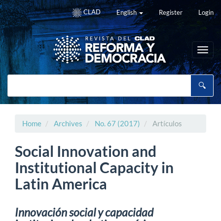
Main
CLAD
English
Register
Login
Navigation
Main
Content
Sidebar
Toggl
navig
Home
Archives
No. 67 (2017)
Artículos
Social Innovation and
Institutional Capacity in
Latin America
Innovación social y capacidad